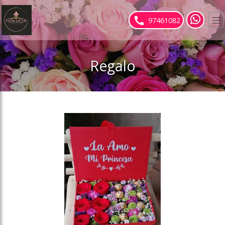
ose slideout menu.
97461082
Regalo